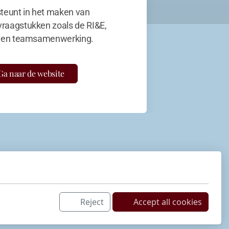
teunt in het maken van
vraagstukken zoals de RI&E,
en teamsamenwerking.
Ga naar de website
Reject
Accept all cookies
Netwerk
LinkedIn