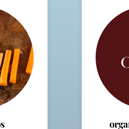
s
orga