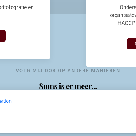
dfotografie en
Onders
organisate
HACCP 
VOLG MIJ OOK OP ANDERE MANIEREN
Soms is er meer...
ation
KevinaandeKook
Instagram