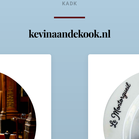
KADK
kevinaandekook.nl