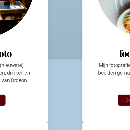
foto
fo
 (nieuwste)
Mijn fotografi
en, drinken en
beelden gemaa
en van Ordéon.
Ga