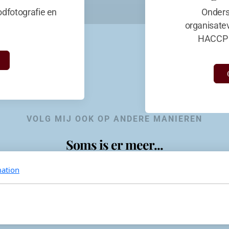
dfotografie en
Onders
organisate
HACCP 
VOLG MIJ OOK OP ANDERE MANIEREN
Soms is er meer...
ation
KevinaandeKook
Instagram