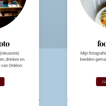
foto
fo
 (nieuwste)
Mijn fotografi
en, drinken en
beelden gemaa
en van Ordéon.
Ga