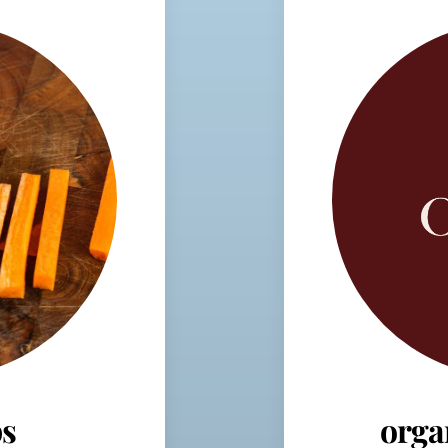
s
orga