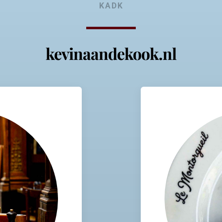
KADK
kevinaandekook.nl