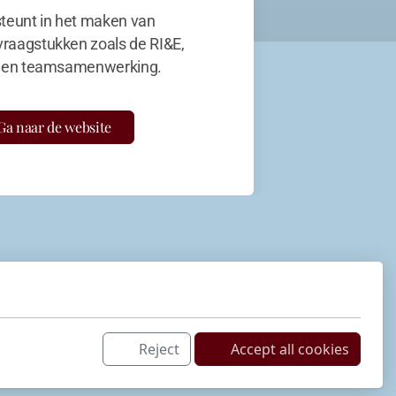
teunt in het maken van
vraagstukken zoals de RI&E,
en teamsamenwerking.
Ga naar de website
Reject
Accept all cookies
Netwerk
LinkedIn