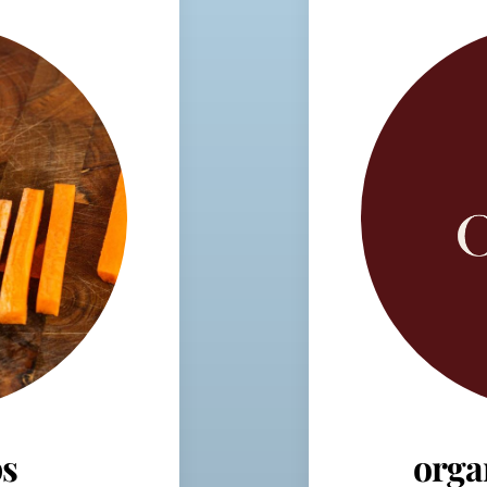
s
orga