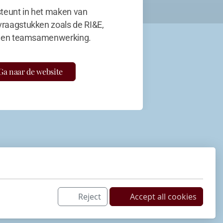
teunt in het maken van
vraagstukken zoals de RI&E,
en teamsamenwerking.
Ga naar de website
Reject
Accept all cookies
Netwerk
LinkedIn