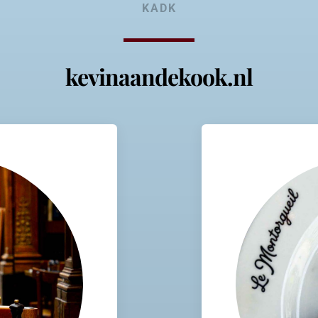
KADK
kevinaandekook.nl