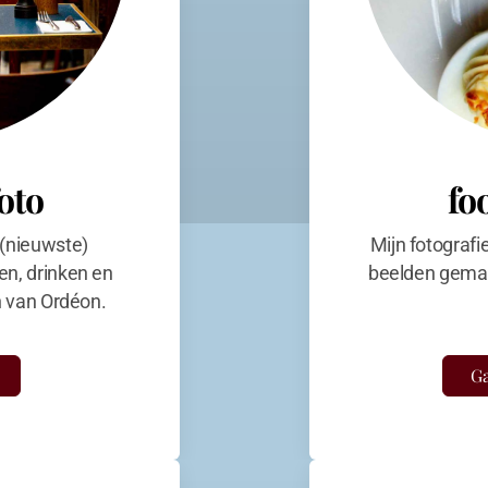
foto
fo
 (nieuwste)
Mijn fotografi
en, drinken en
beelden gemaa
en van Ordéon.
Ga