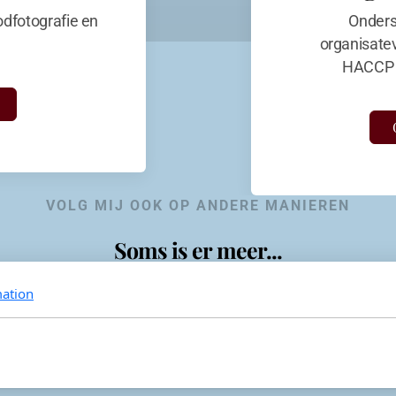
dfotografie en
Onders
organisate
HACCP 
VOLG MIJ OOK OP ANDERE MANIEREN
Soms is er meer...
ation
KevinaandeKook
Instagram