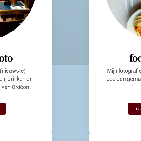
foto
fo
 (nieuwste)
Mijn fotografi
en, drinken en
beelden gemaa
en van Ordéon.
Ga