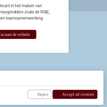
teunt in het maken van
vraagstukken zoals de RI&E,
en teamsamenwerking.
Ga naar de website
Reject
Accept all cookies
Netwerk
LinkedIn