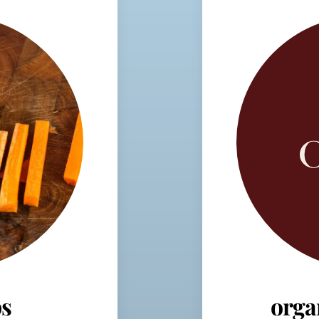
s
orga