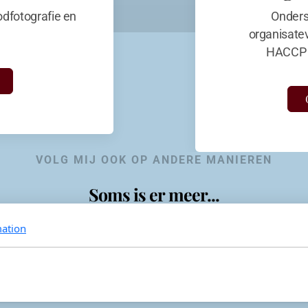
dfotografie en
Onders
organisate
HACCP 
VOLG MIJ OOK OP ANDERE MANIEREN
Soms is er meer...
ation
KevinaandeKook
Instagram