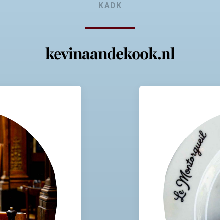
KADK
kevinaandekook.nl