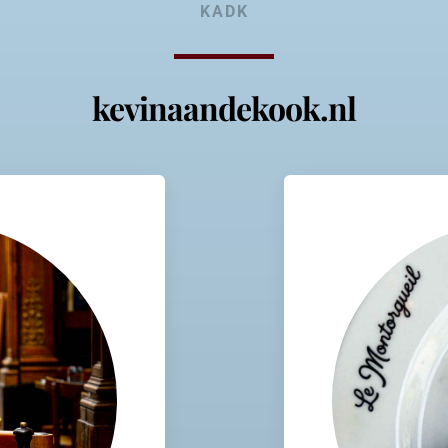
KADK
kevinaandekook.nl