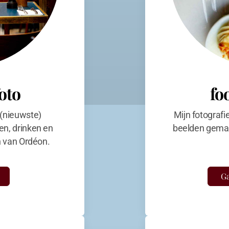
foto
fo
 (nieuwste)
Mijn fotografi
en, drinken en
beelden gemaa
en van Ordéon.
Ga