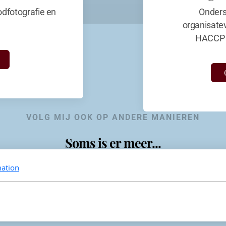
dfotografie en
Onders
organisate
HACCP 
VOLG MIJ OOK OP ANDERE MANIEREN
Soms is er meer...
ation
KevinaandeKook
Instagram