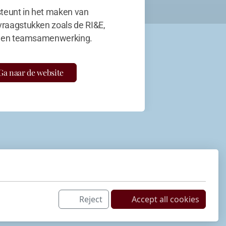
teunt in het maken van
vraagstukken zoals de RI&E,
en teamsamenwerking.
Ga naar de website
Reject
Accept all cookies
Netwerk
LinkedIn