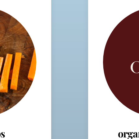
s
orga