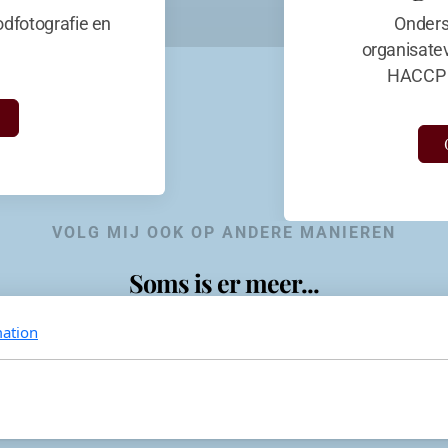
dfotografie en
Onders
organisate
HACCP 
VOLG MIJ OOK OP ANDERE MANIEREN
Soms is er meer...
ation
KevinaandeKook
Instagram