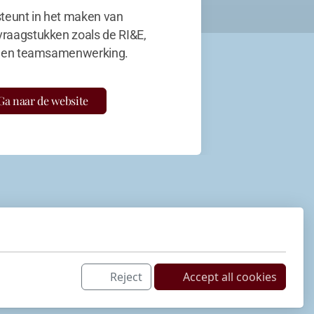
teunt in het maken van
vraagstukken zoals de RI&E,
en teamsamenwerking.
Ga naar de website
Reject
Accept all cookies
Netwerk
LinkedIn