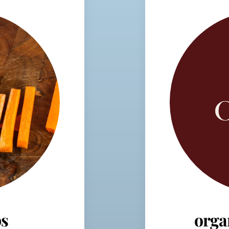
s
orga