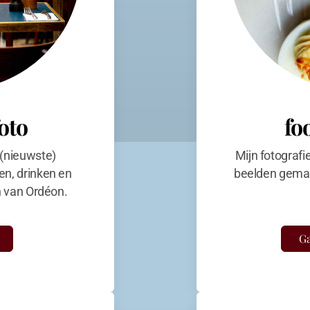
foto
fo
 (nieuwste)
Mijn fotografi
en, drinken en
beelden gemaa
en van Ordéon.
Ga