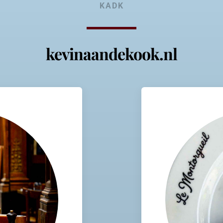
KADK
kevinaandekook.nl